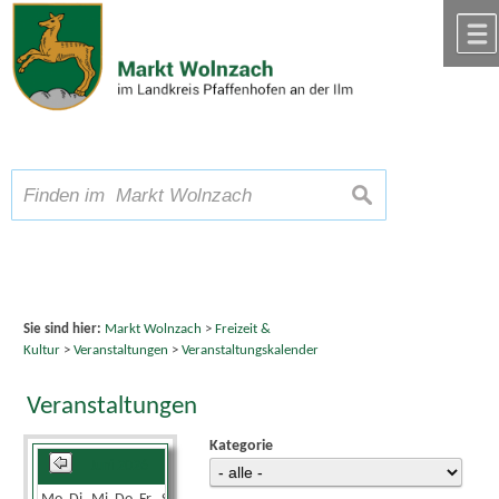
Zum Inhalt
,
zur Navigation
oder
zur Startseite
springen.
chließen
A
Schriftgröße
A
suchen
A
Sie sind hier:
Markt Wolnzach
>
Freizeit &
Kultur
>
Veranstaltungen
>
Veranstaltungskalender
Veranstaltungen
Kategorie
Juni 2026