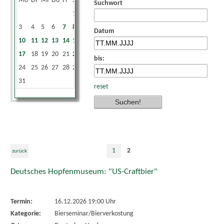
Mo
Di
Mi
Do
Fr
Sa
So
Suchwort
1
2
3
4
5
6
7
8
9
Datum
10
11
12
13
14
15
16
17
18
19
20
21
22
23
bis:
24
25
26
27
28
29
30
31
reset
1
2
zurück
Deutsches Hopfenmuseum: "US-Craftbier"
Termin:
16.12.2026 19:00 Uhr
Kategorie:
Bierseminar/Bierverkostung