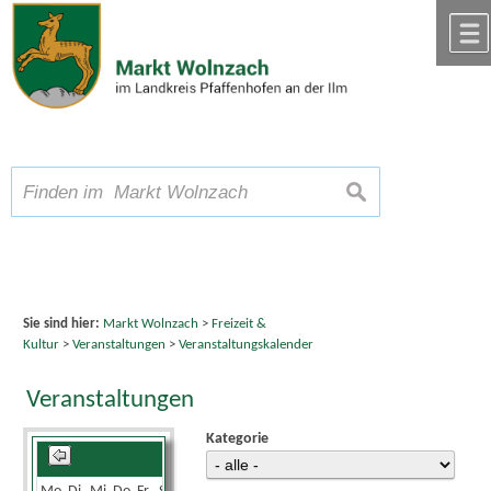
Zum Inhalt
,
zur Navigation
oder
zur Startseite
springen.
chließen
A
Schriftgröße
A
suchen
A
Sie sind hier:
Markt Wolnzach
>
Freizeit &
Kultur
>
Veranstaltungen
>
Veranstaltungskalender
Veranstaltungen
Kategorie
August 2026