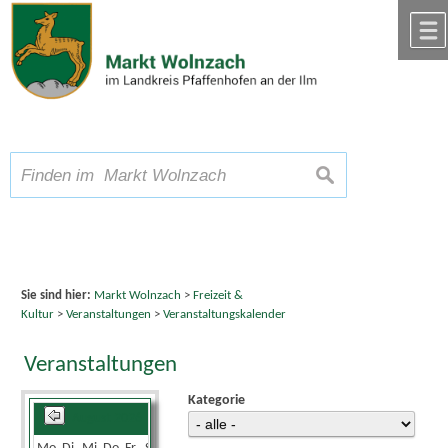
Zum Inhalt
,
zur Navigation
oder
zur Startseite
springen.
chließen
A
Schriftgröße
A
suchen
A
Sie sind hier:
Markt Wolnzach
>
Freizeit &
Kultur
>
Veranstaltungen
>
Veranstaltungskalender
Veranstaltungen
Kategorie
August 2026