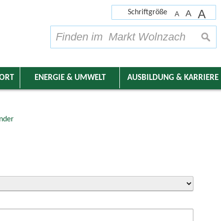
A
Schriftgröße
A
A
su
DORT
ENERGIE & UMWELT
AUSBILDUNG & KARRIERE
nder