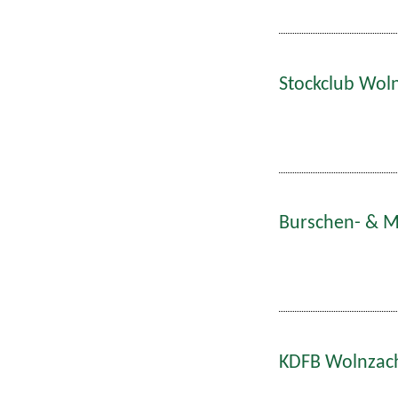
Stockclub Woln
Burschen- & Ma
KDFB Wolnzach