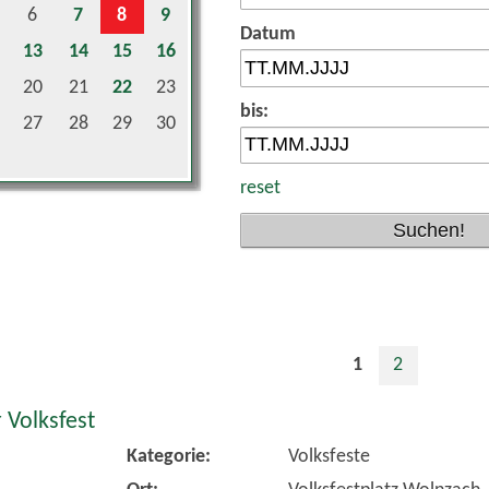
Datum
13
14
15
16
20
21
22
23
bis:
27
28
29
30
reset
1
2
 Volksfest
Kategorie:
Volksfeste
Ort:
Volksfestplatz Wolnzach