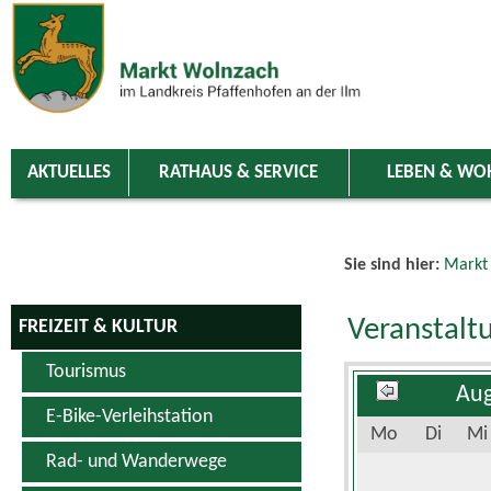
Zum Inhalt
,
zur Navigation
oder
zur Startseite
springen.
chließen
AKTUELLES
RATHAUS & SERVICE
LEBEN & WO
Sie sind hier:
Markt
Veranstalt
FREIZEIT & KULTUR
Tourismus
Aug
E-Bike-Verleihstation
Mo
Di
Mi
Rad- und Wanderwege
Schwimm- & Erlebnisbad
3
4
5