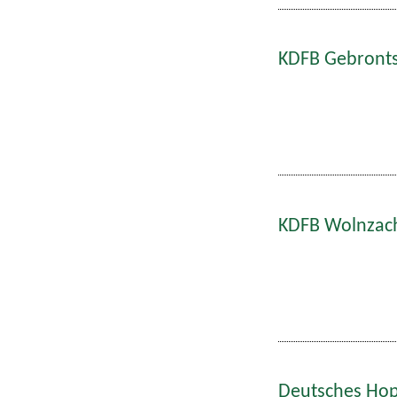
KDFB Gebronts
KDFB Wolnzach
Deutsches Hop