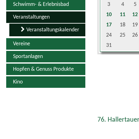
10
11
12
Veranstaltungen
17
18
19
Veranstaltungskalender
24
25
26
Vereine
31
Sportanlagen
Hopfen & Genuss Produkte
Kino
76. Hallertauer