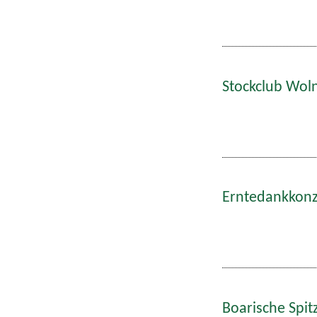
Stockclub Wol
Erntedankkonze
Boarische Spitz