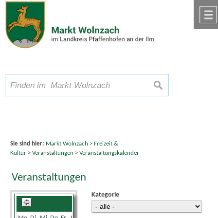
Zum Inhalt
,
zur Navigation
oder
zur Startseite
springen.
chließen
A
Schriftgröße
A
suchen
A
Sie sind hier:
Markt Wolnzach
>
Freizeit &
Kultur
>
Veranstaltungen
>
Veranstaltungskalender
Veranstaltungen
Kategorie
Mai 2026