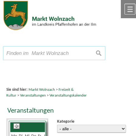
Zum Inhalt
,
zur Navigation
oder
zur Startseite
springen.
chließen
A
Schriftgröße
A
suchen
A
Sie sind hier:
Markt Wolnzach
>
Freizeit &
Kultur
>
Veranstaltungen
>
Veranstaltungskalender
Veranstaltungen
Kategorie
Mai 2026