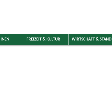
HNEN
FREIZEIT & KULTUR
WIRTSCHAFT & STAN
 Wolnzach
>
Freizeit & Kultur
>
Veranstaltungen
>
Veranstaltungskale
ungen
Kategorie
ai 2026
Do
Fr
Sa
So
Suchwort
1
2
3