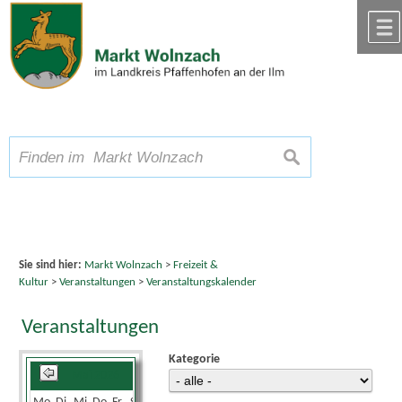
Zum Inhalt
,
zur Navigation
oder
zur Startseite
springen.
chließen
A
Schriftgröße
A
suchen
A
Sie sind hier:
Markt Wolnzach
>
Freizeit &
Kultur
>
Veranstaltungen
>
Veranstaltungskalender
Veranstaltungen
Kategorie
Mai 2026