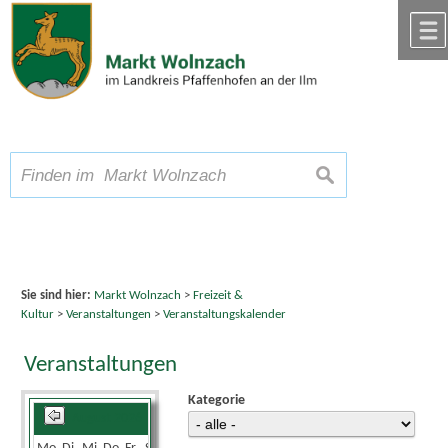
Zum Inhalt
,
zur Navigation
oder
zur Startseite
springen.
chließen
A
Schriftgröße
A
suchen
A
Sie sind hier:
Markt Wolnzach
>
Freizeit &
Kultur
>
Veranstaltungen
>
Veranstaltungskalender
Veranstaltungen
Kategorie
August 2026