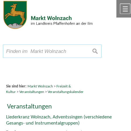
Zum Inhalt
,
zur Navigation
oder
zur Startseite
springen.
chließen
A
Schriftgröße
A
suchen
A
Sie sind hier:
Markt Wolnzach
>
Freizeit &
Kultur
>
Veranstaltungen
>
Veranstaltungskalender
Veranstaltungen
Liederkranz Wolnzach, Adventssingen (verschiedene
Gesangs- und Instrumentalgruppen)