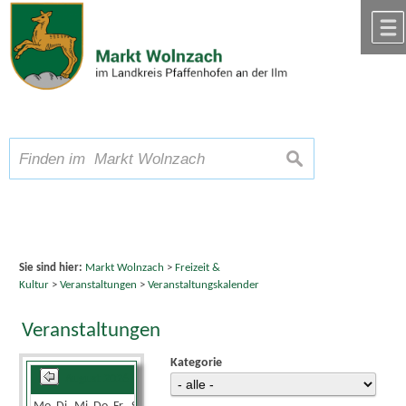
Zum Inhalt
,
zur Navigation
oder
zur Startseite
springen.
chließen
A
Schriftgröße
A
suchen
A
Sie sind hier:
Markt Wolnzach
>
Freizeit &
Kultur
>
Veranstaltungen
>
Veranstaltungskalender
Veranstaltungen
Kategorie
August 2026