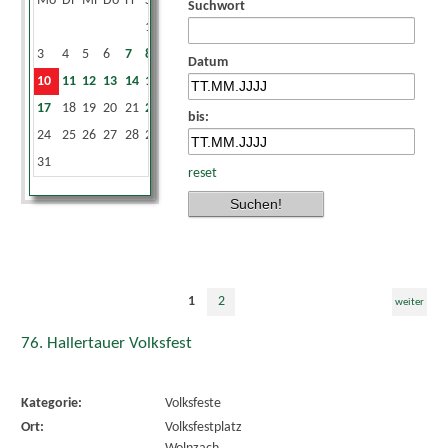
Mo
Di
Mi
Do
Fr
Sa
So
Suchwort
1
2
3
4
5
6
7
8
9
Datum
10
11
12
13
14
15
16
17
18
19
20
21
22
23
bis:
24
25
26
27
28
29
30
31
reset
1
2
weiter
76. Hallertauer Volksfest
Kategorie:
Volksfeste
Ort:
Volksfestplatz