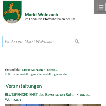
Zum Inhalt
,
zur Navigation
oder
zur Startseite
springen.
chließen
A
Schriftgröße
A
suchen
A
Sie sind hier:
Markt Wolnzach
>
Freizeit &
Kultur
>
Veranstaltungen
>
Veranstaltungskalender
Veranstaltungen
BLUTSPENDEDIENST des Bayerischen Roten Kreuzes,
Wolnzach