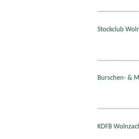
Stockclub Woln
Burschen- & Ma
KDFB Wolnzach