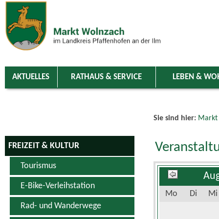
Zum Inhalt
,
zur Navigation
oder
zur Startseite
springen.
chließen
AKTUELLES
RATHAUS & SERVICE
LEBEN & WO
Sie sind hier:
Markt
Veranstalt
FREIZEIT & KULTUR
Tourismus
Aug
E-Bike-Verleihstation
Mo
Di
Mi
Rad- und Wanderwege
Schwimm- & Erlebnisbad
3
4
5