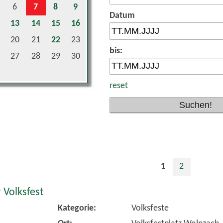
Datum
13
14
15
16
20
21
22
23
bis:
27
28
29
30
reset
1
2
 Volksfest
Kategorie:
Volksfeste
Ort:
Volksfestplatz Wolnzach