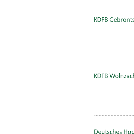
KDFB Gebronts
KDFB Wolnzach
Deutsches Hop