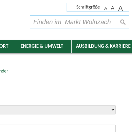
A
Schriftgröße
A
A
su
DORT
ENERGIE & UMWELT
AUSBILDUNG & KARRIERE
nder