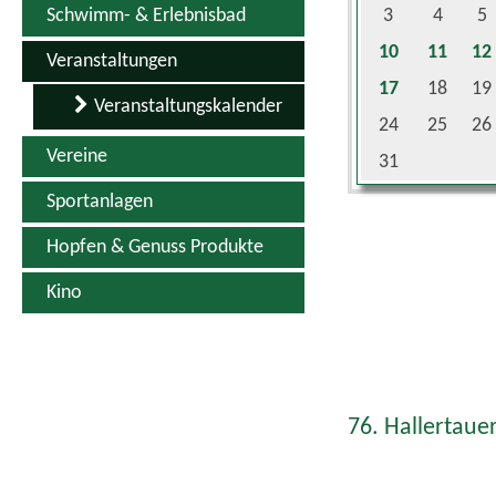
10
11
12
Veranstaltungen
17
18
19
Veranstaltungskalender
24
25
26
Vereine
31
Sportanlagen
Hopfen & Genuss Produkte
Kino
76. Hallertauer