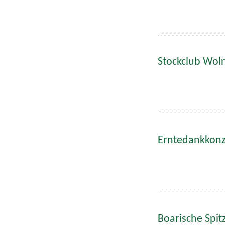
Stockclub Wol
Erntedankkonze
Boarische Spitz