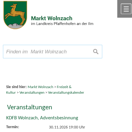
Zum Inhalt
,
zur Navigation
oder
zur Startseite
springen.
chließen
A
Schriftgröße
A
suchen
A
Sie sind hier:
Markt Wolnzach
>
Freizeit &
Kultur
>
Veranstaltungen
>
Veranstaltungskalender
Veranstaltungen
KDFB Wolnzach, Adventsbesinnung
Termin:
30.11.2026 19:00 Uhr