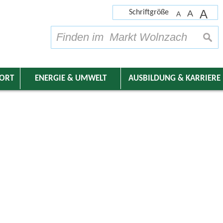
A
Schriftgröße
A
A
su
DORT
ENERGIE & UMWELT
AUSBILDUNG & KARRIERE
nder