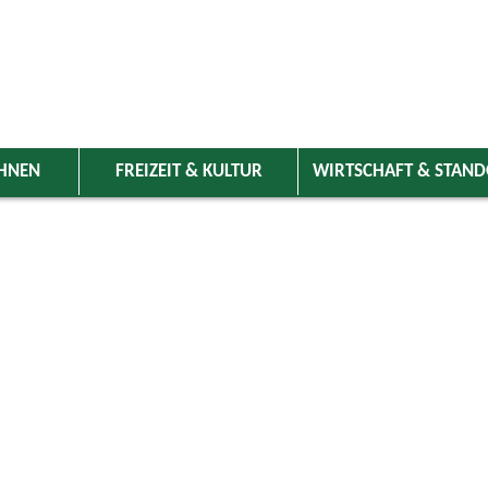
HNEN
FREIZEIT & KULTUR
WIRTSCHAFT & STAN
 Wolnzach
>
Freizeit & Kultur
>
Veranstaltungen
>
Veranstaltungskale
ungen
Kategorie
ril 2025
Do
Fr
Sa
So
Suchwort
3
4
5
6