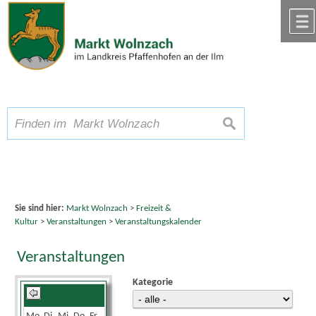
Zum Inhalt
,
zur Navigation
oder
zur Startseite
springen.
chließen
A
Schriftgröße
A
suchen
A
Sie sind hier:
Markt Wolnzach
>
Freizeit &
Kultur
>
Veranstaltungen
>
Veranstaltungskalender
Veranstaltungen
Kategorie
September 2025