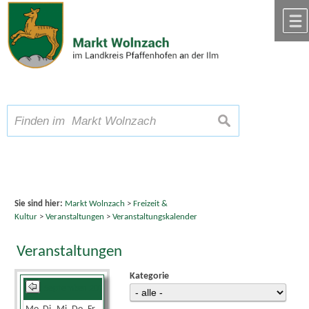
Zum Inhalt
,
zur Navigation
oder
zur Startseite
springen.
chließen
A
Schriftgröße
A
suchen
A
Sie sind hier:
Markt Wolnzach
>
Freizeit &
Kultur
>
Veranstaltungen
>
Veranstaltungskalender
Veranstaltungen
Kategorie
September 2025