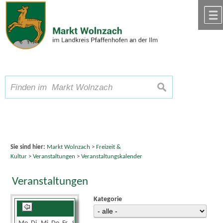
Zum Inhalt
,
zur Navigation
oder
zur Startseite
springen.
chließen
A
Schriftgröße
A
suchen
A
Sie sind hier:
Markt Wolnzach
>
Freizeit &
Kultur
>
Veranstaltungen
>
Veranstaltungskalender
Veranstaltungen
Kategorie
Juni 2025