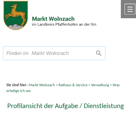
Zum Inhalt
,
zur Navigation
oder
zur Startseite
springen.
chließen
A
Schriftgröße
A
suchen
A
Sie sind hier:
Markt Wolnzach
>
Rathaus & Service
>
Verwaltung
>
Was
erledige ich wo
Profilansicht der Aufgabe / Dienstleistung
Vergabewesen; Vergabe von Aufträgen im kommunalen
Bereich