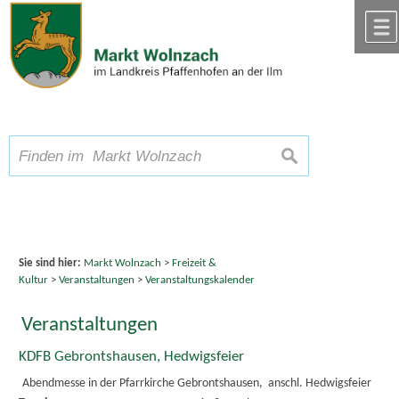
Zum Inhalt
,
zur Navigation
oder
zur Startseite
springen.
chließen
A
Schriftgröße
A
suchen
A
Sie sind hier:
Markt Wolnzach
>
Freizeit &
Kultur
>
Veranstaltungen
>
Veranstaltungskalender
Veranstaltungen
KDFB Gebrontshausen, Hedwigsfeier
Abendmesse in der Pfarrkirche Gebrontshausen, anschl. Hedwigsfeier