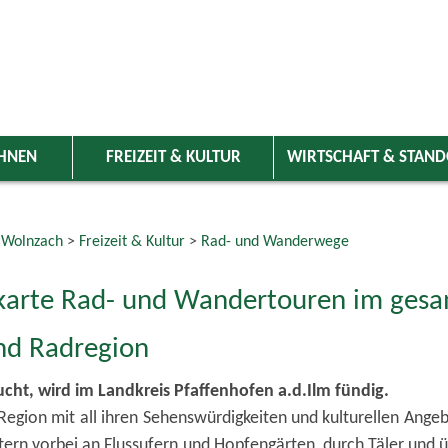
HNEN
FREIZEIT & KULTUR
WIRTSCHAFT & STAN
 Wolnzach
>
Freizeit & Kultur
>
Rad- und Wanderwege
karte Rad- und Wandertouren im gesa
nd Radregion
ht, wird im Landkreis Pfaffenhofen a.d.Ilm fündig.
Region mit all ihren Sehenswürdigkeiten und kulturellen Ange
ern vorbei an Flussufern und Hopfengärten, durch Täler und ü