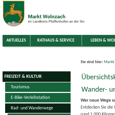
Zum Inhalt
,
zur Navigation
oder
zur Startseite
springen.
chließen
AKTUELLES
RATHAUS & SERVICE
LEBEN & WO
Sie sind hier:
Markt
Übersichts
FREIZEIT & KULTUR
Tourismus
Wander- u
E-Bike-Verleihstation
Wer neue Wege suc
Entdecken Sie die 
Rad- und Wanderwege
rund 1.000 Kilomet