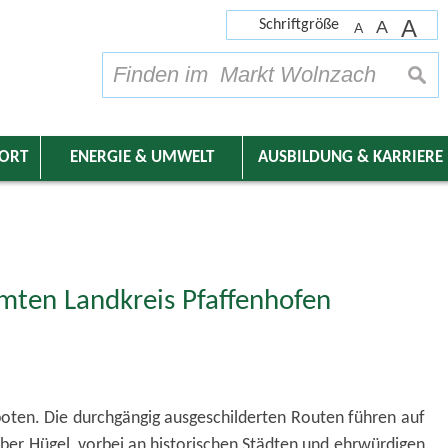
A
Schriftgröße
A
A
su
DORT
ENERGIE & UMWELT
AUSBILDUNG & KARRIERE
mten Landkreis Pfaffenhofen
boten. Die durchgängig ausgeschilderten Routen führen auf
ber Hügel, vorbei an historischen Städten und ehrwürdigen