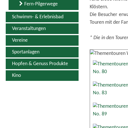
Fern-Pilgerwege
Klöstern.
Die Besucher erwa
Schwimm- & Erlebnisbad
Touren mit der Fam
Veranstaltungen
* Die in den Toure
Vereine
Sportanlagen
Hopfen & Genuss Produkte
Kino