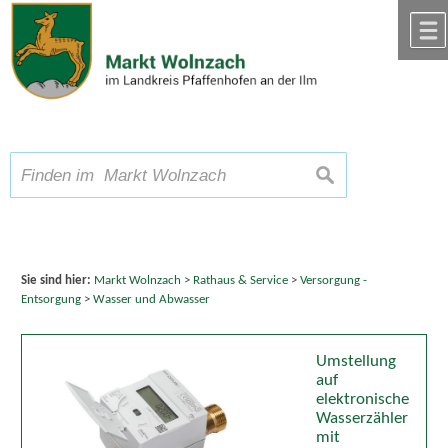
Zum Inhalt
,
zur Navigation
oder
zur Startseite
springen.
chließen
A
Schriftgröße
A
suchen
A
Sie sind hier:
Markt Wolnzach
>
Rathaus & Service
>
Versorgung -
Entsorgung
>
Wasser und Abwasser
Umstellung
auf
elektronische
Wasserzähler
mit