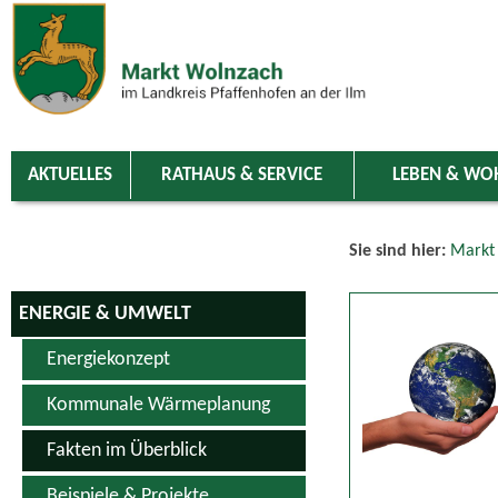
Zum Inhalt
,
zur Navigation
oder
zur Startseite
springen.
chließen
AKTUELLES
RATHAUS & SERVICE
LEBEN & WO
Sie sind hier:
Markt
ENERGIE & UMWELT
Energiekonzept
Kommunale Wärmeplanung
Fakten im Überblick
Beispiele & Projekte