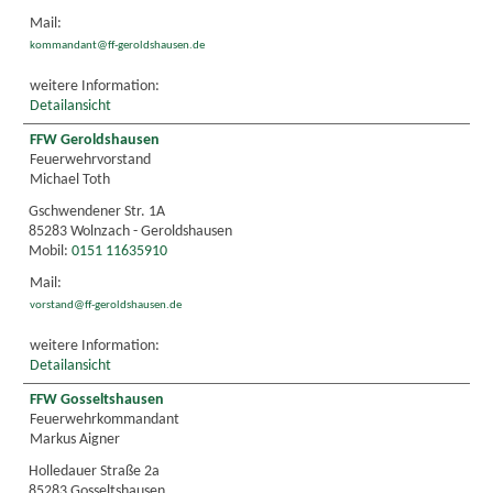
Mail:
kommandant@ff-geroldshausen.de
weitere Information:
Detailansicht
FFW Geroldshausen
Feuerwehrvorstand
Michael Toth
Gschwendener Str. 1A
85283 Wolnzach - Geroldshausen
Mobil:
0151 11635910
Mail:
vorstand@ff-geroldshausen.de
weitere Information:
Detailansicht
FFW Gosseltshausen
Feuerwehrkommandant
Markus Aigner
Holledauer Straße 2a
85283 Gosseltshausen