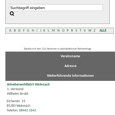
A
B
D
F
G
H
I
J
K
L
M
N
O
P
R
S
T
V
W
Z
ALLE
Tabelle mit den 126 Vereinen in alphabetischer Reihenfolge
Vereinsname
Adresse
Weiterführende Informationen
Arbeiterwohlfahrt Wolnzach
1. Vorstand
Wilhelm Strobl
Eichenstr. 19
85283 Wolnzach
Telefon:
08442 1643