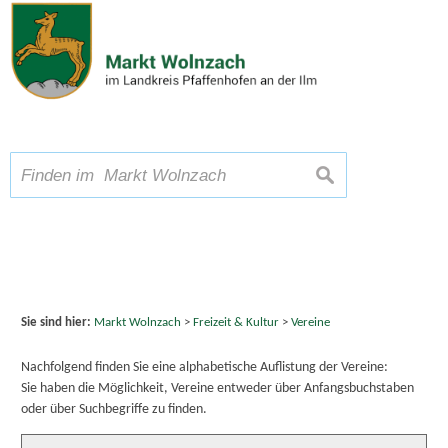
Zum Inhalt
,
zur Navigation
oder
zur Startseite
springen.
chließen
A
Schriftgröße
A
A
suchen
Sie sind hier:
Markt Wolnzach
>
Freizeit & Kultur
>
Vereine
Nachfolgend finden Sie eine alphabetische Auflistung der Vereine:
Sie haben die Möglichkeit, Vereine entweder über Anfangsbuchstaben
oder über Suchbegriffe zu finden.