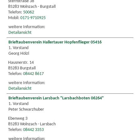
Sternstraße 38
85283 Wolnzach - Burgstall
Telefon:
50062
Mobil:
0171-9710925
weitere Information:
Detailansicht
Brieftaubenverein Hallertauer Hopfenflieger 05416
1. Vorstand
Georg Hölzl
Hausnerstr. 14
85283 Burgstall
Telefon:
08442 8617
weitere Information:
Detailansicht
Brieftaubenverein Larsbach "Larsbachboten 06264"
1. Vorstand
Peter Schwarzhuber
Ebenweg 3
85283 Wolnzach - Larsbach
Telefon:
08442 3353
weitere Information: