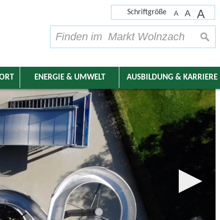
A
Schriftgröße
A
A
su
DORT
ENERGIE & UMWELT
AUSBILDUNG & KARRIERE