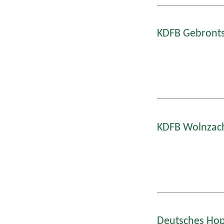
KDFB Gebronts
KDFB Wolnzach
Deutsches Hop