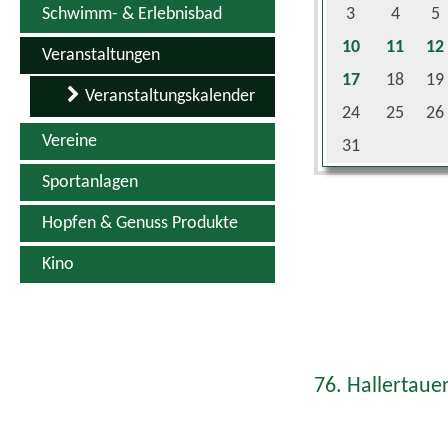
10
11
12
Veranstaltungen
17
18
19
Veranstaltungskalender
24
25
26
Vereine
31
Sportanlagen
Hopfen & Genuss Produkte
Kino
76. Hallertauer