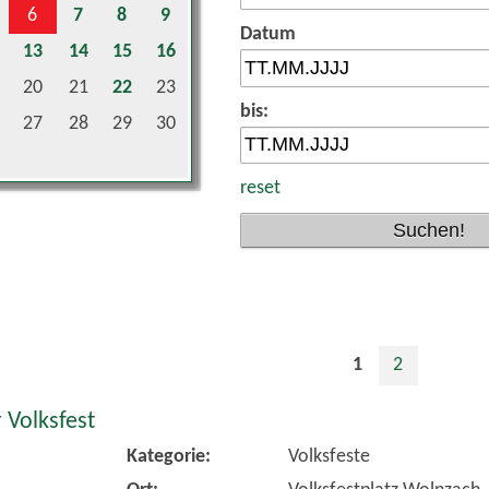
Datum
13
14
15
16
20
21
22
23
bis:
27
28
29
30
reset
1
2
 Volksfest
Kategorie:
Volksfeste
Ort:
Volksfestplatz Wolnzach