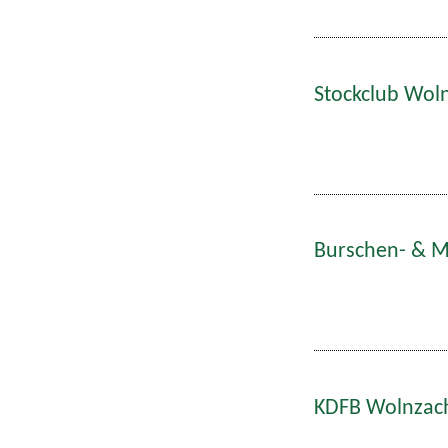
Stockclub Woln
Burschen- & Ma
KDFB Wolnzach