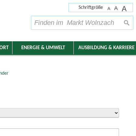
A
Schriftgröße
A
A
su
DORT
ENERGIE & UMWELT
AUSBILDUNG & KARRIERE
nder