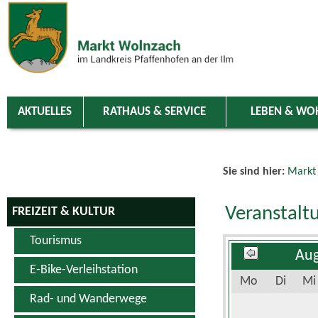
Zum Inhalt
,
zur Navigation
oder
zur Startseite
springen.
chließen
AKTUELLES
RATHAUS & SERVICE
LEBEN & WO
Sie sind hier:
Markt
Veranstalt
FREIZEIT & KULTUR
Tourismus
Aug
E-Bike-Verleihstation
Mo
Di
Mi
Rad- und Wanderwege
Schwimm- & Erlebnisbad
3
4
5