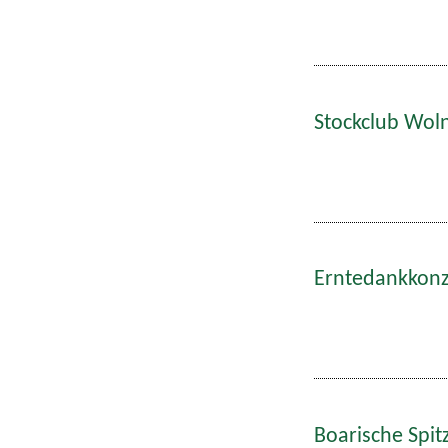
Stockclub Wol
Erntedankkonze
Boarische Spitz